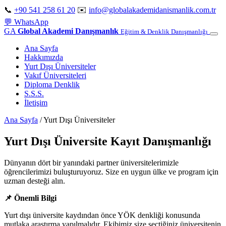
📞
+90 541 258 61 20
✉️
info@globalakademidanismanlik.com.tr
💬
WhatsApp
GA
Global Akademi Danışmanlık
Eğitim & Denklik Danışmanlığı
Ana Sayfa
Hakkımızda
Yurt Dışı Üniversiteler
Vakıf Üniversiteleri
Diploma Denklik
S.S.S.
İletişim
Ana Sayfa
/
Yurt Dışı Üniversiteler
Yurt Dışı Üniversite Kayıt Danışmanlığı
Dünyanın dört bir yanındaki partner üniversitelerimizle
öğrencilerimizi buluşturuyoruz. Size en uygun ülke ve program için
uzman desteği alın.
📌 Önemli Bilgi
Yurt dışı üniversite kaydından önce YÖK denkliği konusunda
mutlaka araştırma yapılmalıdır. Ekibimiz size seçtiğiniz üniversitenin