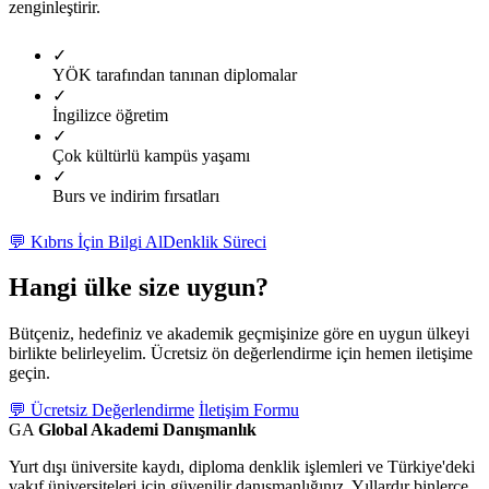
zenginleştirir.
✓
YÖK tarafından tanınan diplomalar
✓
İngilizce öğretim
✓
Çok kültürlü kampüs yaşamı
✓
Burs ve indirim fırsatları
💬 Kıbrıs İçin Bilgi Al
Denklik Süreci
Hangi ülke size uygun?
Bütçeniz, hedefiniz ve akademik geçmişinize göre en uygun ülkeyi
birlikte belirleyelim. Ücretsiz ön değerlendirme için hemen iletişime
geçin.
💬 Ücretsiz Değerlendirme
İletişim Formu
GA
Global Akademi Danışmanlık
Yurt dışı üniversite kaydı, diploma denklik işlemleri ve Türkiye'deki
vakıf üniversiteleri için güvenilir danışmanlığınız. Yıllardır binlerce